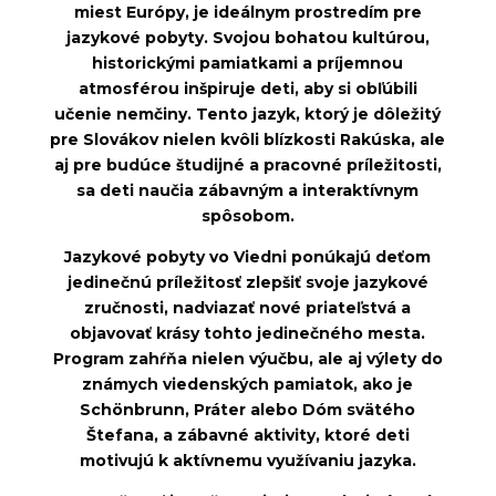
miest Európy, je ideálnym prostredím pre
jazykové pobyty. Svojou bohatou kultúrou,
historickými pamiatkami a príjemnou
atmosférou inšpiruje deti, aby si obľúbili
učenie nemčiny. Tento jazyk, ktorý je dôležitý
pre Slovákov nielen kvôli blízkosti Rakúska, ale
aj pre budúce študijné a pracovné príležitosti,
sa deti naučia zábavným a interaktívnym
spôsobom.
Jazykové pobyty vo Viedni ponúkajú deťom
jedinečnú príležitosť zlepšiť svoje jazykové
zručnosti, nadviazať nové priateľstvá a
objavovať krásy tohto jedinečného mesta.
Program zahŕňa nielen výučbu, ale aj výlety do
známych viedenských pamiatok, ako je
Schönbrunn, Práter alebo Dóm svätého
Štefana, a zábavné aktivity, ktoré deti
motivujú k aktívnemu využívaniu jazyka.