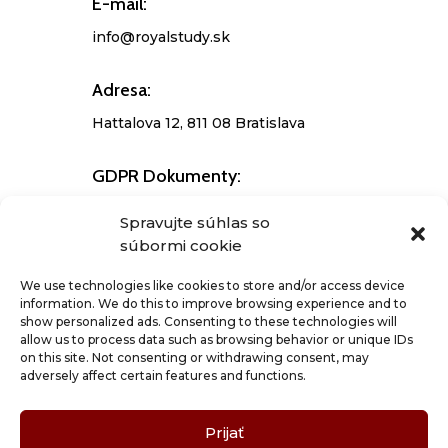
E-mail:
info@royalstudy.sk
Adresa:
Hattalova 12, 811 08 Bratislava
GDPR Dokumenty:
– Ochrana osobných údajov
Spravujte súhlas so
súbormi cookie
– Vyhlásenia a súhlasy
– Všeobecné obchodné podmienky
We use technologies like cookies to store and/or access device
information. We do this to improve browsing experience and to
show personalized ads. Consenting to these technologies will
allow us to process data such as browsing behavior or unique IDs
on this site. Not consenting or withdrawing consent, may
Sledova
adversely affect certain features and functions.
Sledova
Prijať