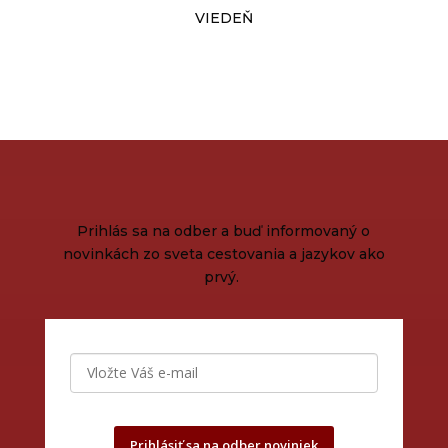
VIEDEŇ
Prihlás sa na odber a buď informovaný o
novinkách zo sveta cestovania a jazykov ako
prvý.
Prihlásiť sa na odber noviniek