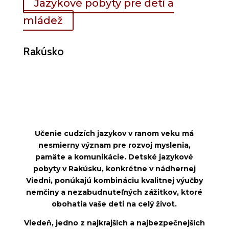
Jazykové pobyty pre deti a
mládež
Rakúsko
Učenie cudzích jazykov v ranom veku má
nesmierny význam pre rozvoj myslenia,
pamäte a komunikácie. Detské jazykové
pobyty v Rakúsku, konkrétne v nádhernej
Viedni, ponúkajú kombináciu kvalitnej výučby
nemčiny a nezabudnuteľných zážitkov, ktoré
obohatia vaše deti na celý život.
Viedeň, jedno z najkrajších a najbezpečnejších