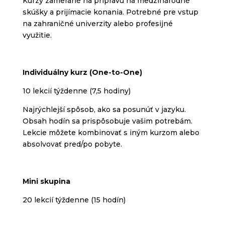
Kurzy zamerané na prípravu na medzinárodné
skúšky a prijímacie konania. Potrebné pre vstup
na zahraničné univerzity alebo profesijné
využitie.
Individuálny kurz (One-to-One)
10 lekcií týždenne (7,5 hodiny)
Najrýchlejší spôsob, ako sa posunúť v jazyku.
Obsah hodín sa prispôsobuje vašim potrebám.
Lekcie môžete kombinovať s iným kurzom alebo
absolvovať pred/po pobyte.
Mini skupina
20 lekcií týždenne (15 hodín)