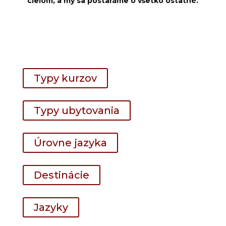
cieľom, a my sa postaráme o všetko ostatné.
Typy kurzov
Typy ubytovania
Úrovne jazyka
Destinácie
Jazyky