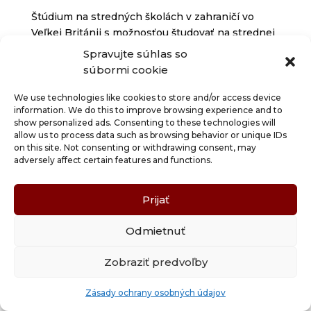
Štúdium na stredných školách v zahraničí vo
Veľkej Británii s možnosťou študovať na strednej
škole od 2 mesiacov až do 2 rokov (s možnosťou
Spravujte súhlas so
maturity) na danej strednej škole.
súbormi cookie
We use technologies like cookies to store and/or access device
#2,
Mám záujem o jazykový pobyt,
information. We do this to improve browsing experience and to
show personalized ads. Consenting to these technologies will
ale neviem kde a aký typ. Ako mi
allow us to process data such as browsing behavior or unique IDs
pomôžete s výberom?
on this site. Not consenting or withdrawing consent, may
adversely affect certain features and functions.
Záleží na tom, o aký cudzí jazyk alebo destináciu
máte záujem, dĺžku štúdia, v akom ročnom
Prijať
období by ste radi vycestovali, koľko máte rokov,
máte záujem o menšie alebo väčšie mesto,
Odmietnuť
inklinujete viac k moru alebo k vnútrozemiu.
Máte záujem o klasický jazykový kurz,
Zobraziť predvoľby
intenzívnejší kurz, Individuálny kurz kde ste sami
s lektorom alebo potrebujete jazyk zameraný na
Zásady ochrany osobných údajov
konkrétnu oblasť, v ktorej pracujete / študujete