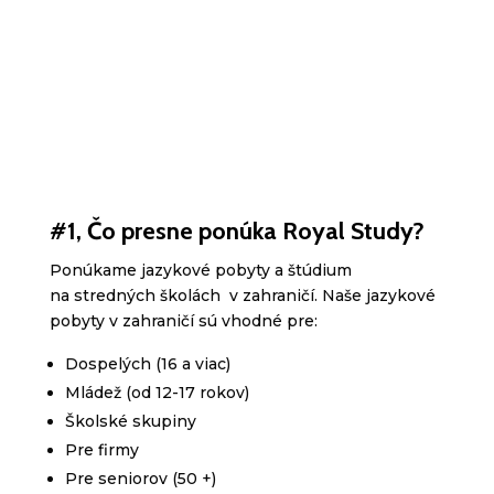
úrovniam od nuly po pokročilých.
Viac o Francúzsku
#1,
Čo presne ponúka Royal Study?
Ponúkame jazykové pobyty a štúdium
na stredných školách v zahraničí. Naše jazykové
pobyty v zahraničí sú vhodné pre:
Dospelých (16 a viac)
Mládež (od 12-17 rokov)
Školské skupiny
Pre firmy
Pre seniorov (50 +)