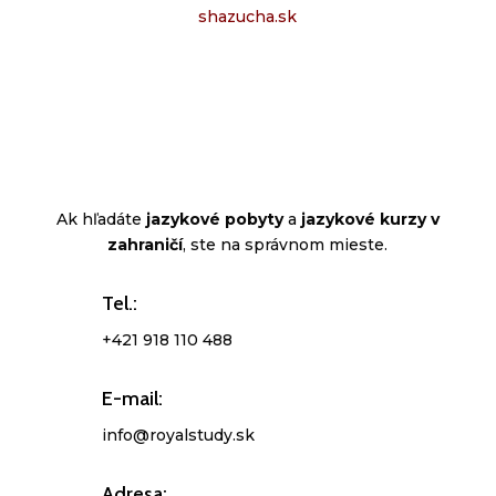
shazucha.sk
Ak hľadáte
jazykové pobyty
a
jazykové kurzy v
zahraničí
, ste na správnom mieste.
Tel.:
+421 918 110 488
E-mail:
info@royalstudy.sk
Adresa: