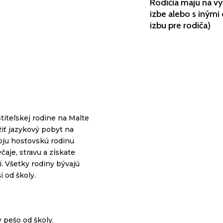
Rodičia majú na výb
izbe alebo s inými
izbu pre rodiča)
titeľskej rodine na Malte
iť jazykový pobyt na
voju hosťovskú rodinu
čaje, stravu a získate
. Všetky rodiny bývajú
i od školy.
 pešo od školy.