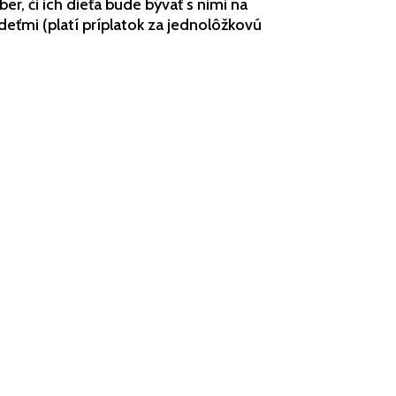
er, či ich dieťa bude bývať s nimi na
 deťmi (platí príplatok za jednolôžkovú