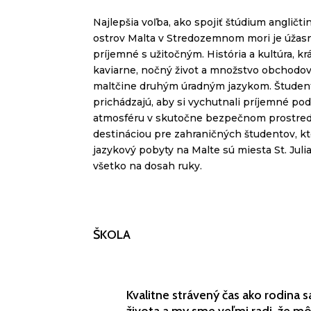
Najlepšia voľba, ako spojiť štúdium angličt
ostrov Malta v Stredozemnom mori je úžas
príjemné s užitočným. História a kultúra, kr
kaviarne, nočný život a množstvo obchodov.
maltčine druhým úradným jazykom. Študent
prichádzajú, aby si vychutnali príjemné po
atmosféru v skutočne bezpečnom prostredí
destináciou pre zahraničných študentov, kt
jazykový pobyty na Malte sú miesta St.
Juli
všetko na dosah ruky.
ŠKOLA
Kvalitne strávený čas ako rodina s