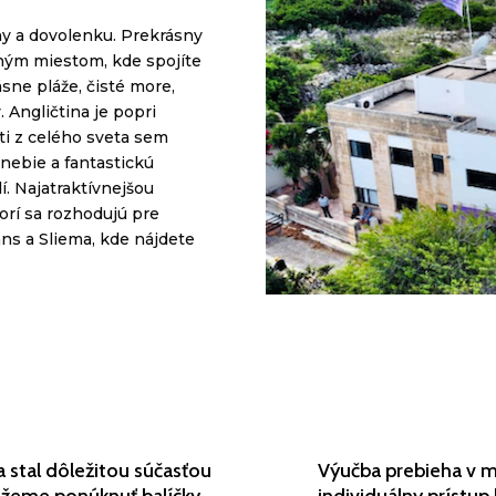
iny a dovolenku. Prekrásny
ným miestom, kde spojíte
ásne pláže, čisté more,
 Angličtina je popri
i z celého sveta sem
dnebie a fantastickú
. Najatraktívnejšou
orí sa rozhodujú pre
ans
a
Sliema
, kde nájdete
a stal dôležitou súčasťou
Výučba prebieha v m