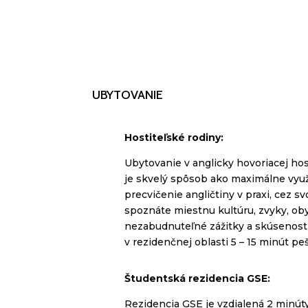
UBYTOVANIE
Hostiteľské rodiny:
Ubytovanie v anglicky hovoriacej hos
je skvelý spôsob ako maximálne využ
precvičenie angličtiny v praxi, cez s
spoznáte miestnu kultúru, zvyky, oby
nezabudnuteľné zážitky a skúsenosti
v rezidenčnej oblasti 5 – 15 minút peš
Študentská rezidencia GSE
:
Rezidencia GSE je vzdialená 2 minúty