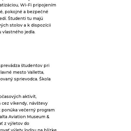
atizáciou, Wi-Fi pripojením
té, pokojné a bezpečné
dí. Študenti tu majú
ch stolov a k dispozícii
vlastného jedla.
sprevádza študentov pri
hlavné mesto Valletta,
covaný sprievodca. Škola
časových aktivít,
a cez víkendy, návštevy
ež ponúka večern
ý
program
Malta
Aviation
Museum
&
ať z výletov do
vovať výlety loďou na blízke