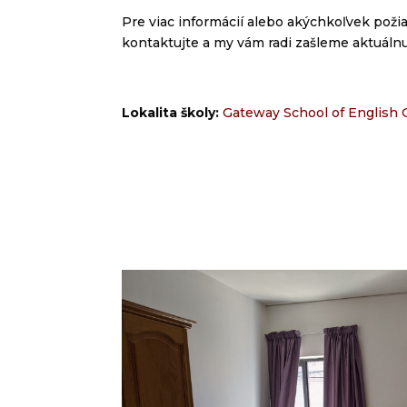
Pre via
c informácií
alebo akýchkoľvek poži
kontaktujte a my vám radi zašleme aktuáln
Lokalita školy:
Gateway School of English G