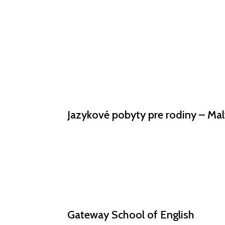
Domov
Pobyty a destinácie
Jazykové pobyty pre rodiny –
Mal
Gateway
School
of Englis
h