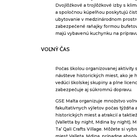
Dvojlôžkové a trojlôžkové izby s klim
a spoločnou kúpeľňou poskytujú čis
ubytovanie v medzinárodnom prostre
zabezpečené raňajky formou bufetový
majú vybavenú kuchynku na prípravu 
VOĽNÝ ČAS
Počas školou organizovanej aktivity 
návšteve historických miest, ako je 
vedúci školskej skupiny a plne licen
zabezpečuje aj súkromnú dopravu.
GSE Malta organizuje množstvo voľno
fakultatívnych výletov počas týždňa 
historických miest a atrakcií a takti
(Valletta by
night
,
Mdina
by
night
), 
Ta’
Qali
Crafts
Village
. Môžete si vybr
miest
Valleta
,
Mdina
, prípadne absol