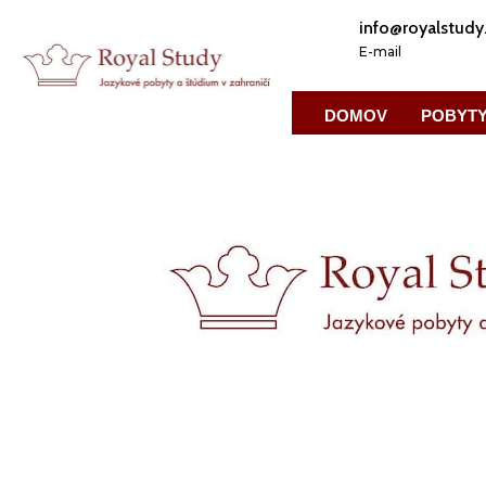
info@royalstudy
E-mail
DOMOV
POBYTY