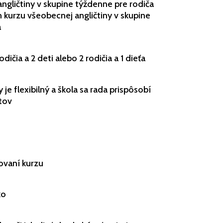
ngličtiny v skupine týždenne pre rodiča
n kurzu všeobecnej angličtiny v skupine
a
dičia a 2 deti alebo 2 rodičia a 1 dieťa
je flexibilný a škola sa rada prispôsobí
tov
vovaní kurzu
ko