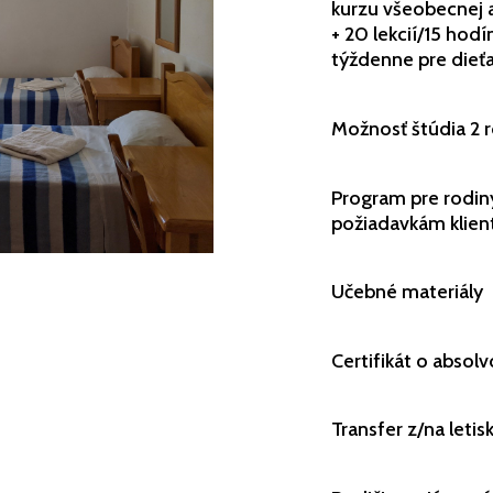
kurzu všeobecnej a
+ 20 lekcií/15 hodí
týždenne pre dieť
Možnosť štúdia 2 ro
Program pre rodiny 
požiadavkám klien
Učebné materiály
Certifikát o absol
Transfer z/na letis