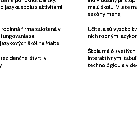
ôžeme ponúknuť balíčky,
individuálny prístu
 jazyka spolu s aktivitami,
malú školu. V lete 
sezóny menej
 rodinná firma založená v
Učitelia sú vysoko kv
 fungovania sa
nich rodným jazyk
 jazykových škôl na Malte
Škola má 8 svetlých,
rezidenčnej štvrti v
interaktívnymi tab
y
technológiou a vid