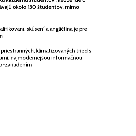
p ku každému študentovi, keďže ide o
mávajú okolo 130 študentov, mimo
alifikovaní, skúsení a angličtina je pre
om
 priestranných, klimatizovaných tried s
uľami, najmodernejšou informačnou
eo-zariadením