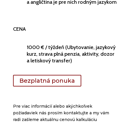
a angličtina je pre nich rodným jazykom
CENA
1000 € / týždeň (Ubytovanie, jazykový
kurz, strava plná penzia, aktivity, dozor
a letiskový transfer)
Bezplatná ponuka
Pre via
c informácií
alebo akýchkoľvek
požiadaviek nás prosím kontaktujte a my vám
radi zašleme aktuálnu cenovú kalkuláciu