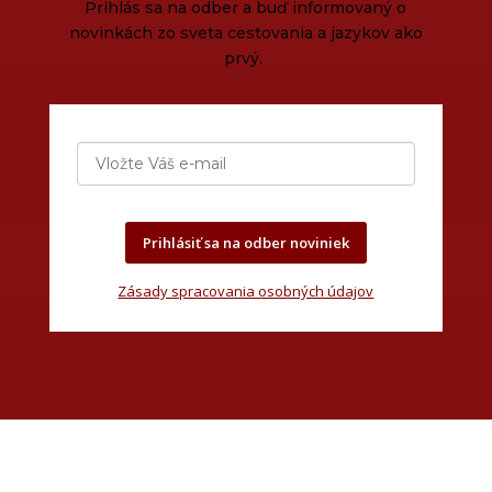
Prihlás sa na odber a buď informovaný o
novinkách zo sveta cestovania a jazykov ako
prvý.
Prihlásiť sa na odber noviniek
Zásady spracovania osobných údajov