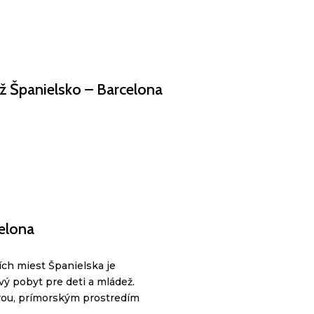
ž Španielsko – Barcelona
elona
ích miest Španielska je
vý pobyt pre deti a mládež.
rou, prímorským prostredím