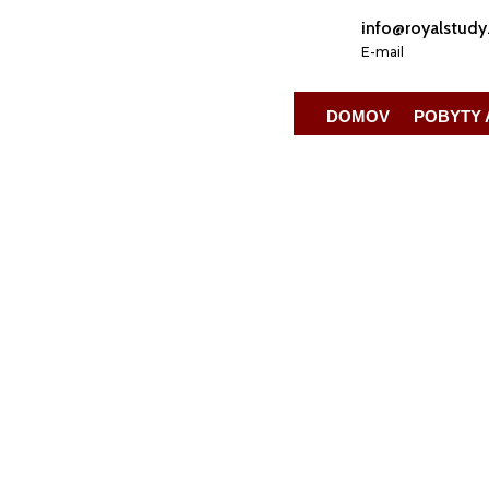
info@royalstudy
E-mail
DOMOV
POBYTY 
Domov
Pobyty a destinácie