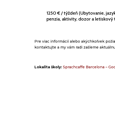
1250 € / týždeň (Ubytovanie, jazyk
penzia, aktivity, dozor a letiskový 
Pre via
c informácií
alebo akýchkoľvek poži
kontaktujte a my vám radi zašleme aktuáln
Lokalita školy:
Sprachcaffe Barcelona – Go