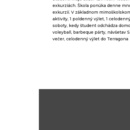
exkurziách. Škola ponúka denne množ
exkurzií. V základnom mimoškolsko
aktivity, 1 poldenný výlet, 1 celoden
soboty, kedy študent odchádza domov
voleyball, barbeque párty, návšetav S
večer, celodenný výlet do Terragona