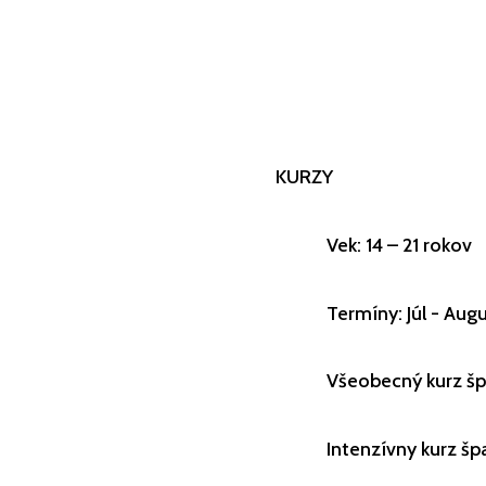
KURZY
Vek: 14 – 21 rokov
Termíny: Júl - Aug
Všeobecný kurz špa
Intenzívny kurz špa