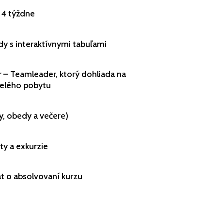
 4 týždne
dy s interaktívnymi tabuľami
 – Teamleader, ktorý dohliada na
celého pobytu
ky, obedy a večere)
ty a exkurzie
át o absolvovaní kurzu