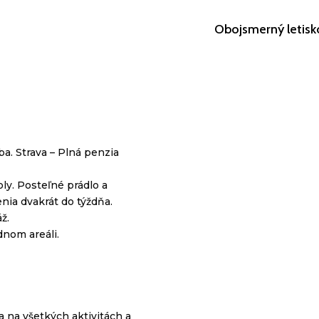
Obojsmerný letisk
ba. Strava – Plná penzia
oly. Posteľné
prádlo
a
enia dvakrát do týždňa.
áž.
dnom areáli.
 na všetkých aktivitách a