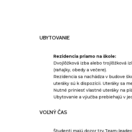
UBYTOVANIE
Rezidencia priamo na škole:
Dvojlôžková izba alebo trojlôžková iz
(raňajky, obedy a večere)
.
Rezidencia sa nachádza v budove šk
uteráky sú k dispozícii. Uteráky sa m
Nutné priniesť vlastné uteráky na pl
Ubytovanie a výučba prebiehajú v je
VOĽNÝ ČAS
Študenti majú dozor tzv.Team-leadera