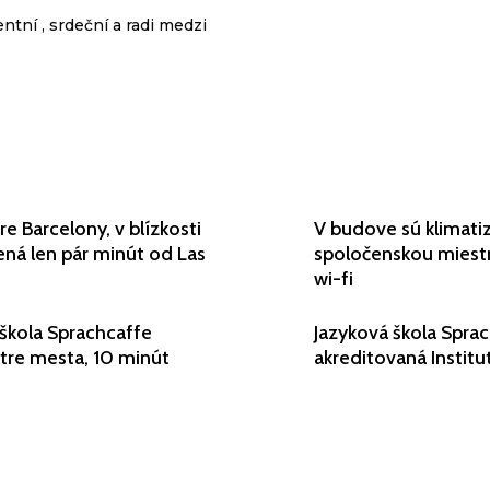
entní , srdeční a radi medzi
e Barcelony, v blízkosti
V budove sú klimati
lená len pár minút od Las
spoločenskou miest
wi-fi
 škola Sprachcaffe
Jazyková škola Spra
ntre mesta, 10 minút
akreditovaná Instit