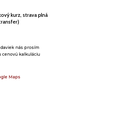
ový kurz, strava plná
transfer)
adaviek nás prosím
u cenovú kalkuláciu
ogle Maps