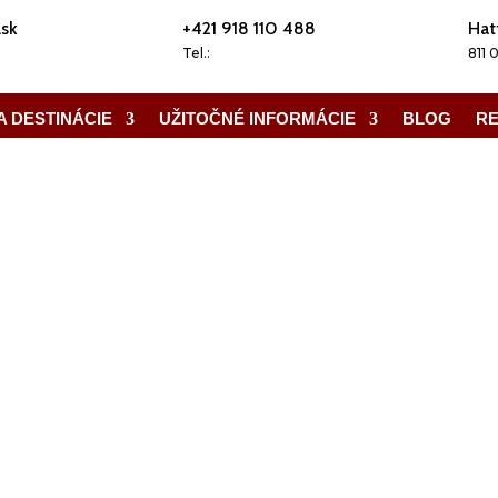
.sk
+421 918 110 488
Hat
Tel.:
811 
A DESTINÁCIE
UŽITOČNÉ INFORMÁCIE
BLOG
RE
Užitočné informácie
Blog