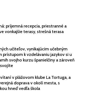
ná: príjemná recepcia, priestranné a
 vonkajšie terasy, strešná terasa
ých učiteľov, vynikajúcim učebným
 prístupom k vzdelávaniu jazykov si u
amih svojho kurzu španielčiny a zároveň
osvojíte
vítaní v plážovom klube La Tortuga, a
 verejná doprava v okolí mesta, s
kou hneď vedľa škola