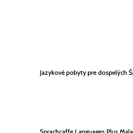
Domov
Pobyty a destinácie
Jazykové pobyty pre
dospelých Š
Sprachcaffe
Languages
Plus Mal