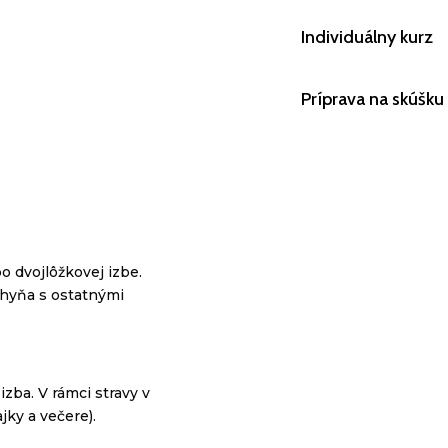
Individuálny kurz
Príprava na skúšk
o dvojlôžkovej izbe.
chyňa s ostatnými
zba. V rámci stravy v
jky a večere).