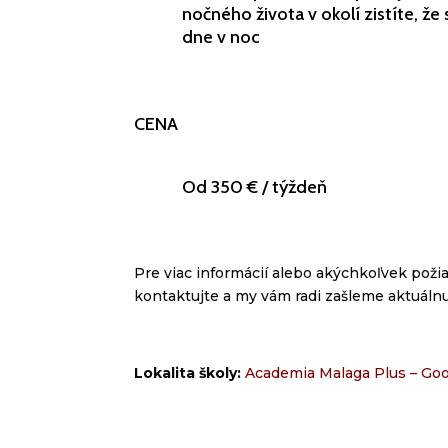
nočného života v okolí zistíte, že 
dne v noc
CENA
Od 350 € / týždeň
Pre via
c informácií
alebo akýchkoľvek poži
kontaktujte a my vám radi zašleme aktuáln
Lokalita školy:
Academia Malaga Plus – Go