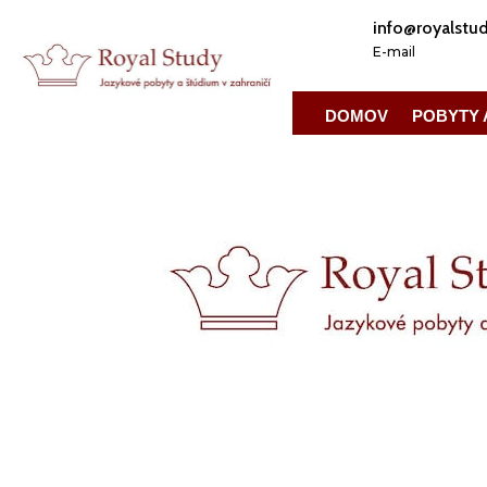
info@royalstud
E-mail
DOMOV
POBYTY 