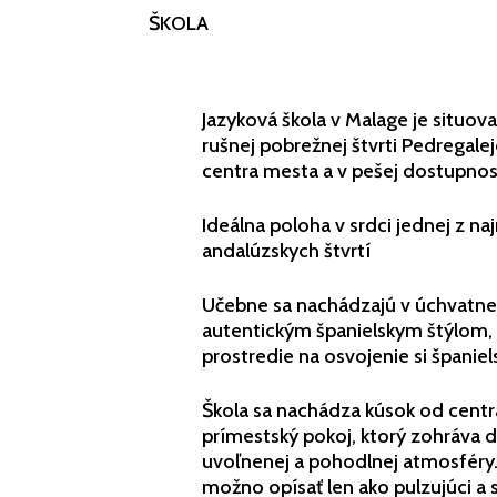
ŠKOLA
Jazyková škola v Malage je situova
rušnej pobrežnej štvrti Pedregalej
centra mesta a v pešej dostupnos
Ideálna poloha v srdci jednej z n
andalúzskych štvrtí
Učebne sa nachádzajú v úchvatnej 
autentickým španielskym štýlom, 
prostredie na osvojenie si španie
Škola sa nachádza kúsok od cent
prímestský pokoj, ktorý zohráva dô
uvoľnenej a pohodlnej atmosféry.
možno opísať len ako pulzujúci 