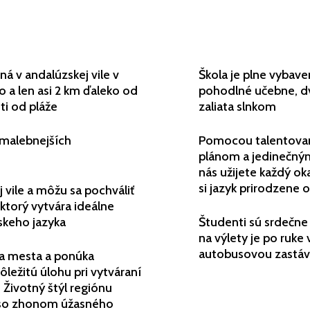
ná v andalúzskej vile v
Škola je plne vybave
o a len asi 2 km ďaleko od
pohodlné učebne, dve
ti od pláže
zaliata slnkom
ajmalebnejších
Pomocou talentovan
plánom a jedinečným
nás užijete každý ok
si jazyk prirodzene 
vile a môžu sa pochváliť
ktorý vytvára ideálne
lskeho jazyka
Študenti sú srdečne 
na výlety je po ruke
autobusovou zastáv
ra mesta a ponúka
ležitú úlohu pri vytváraní
 Životný štýl regiónu
a so zhonom úžasného