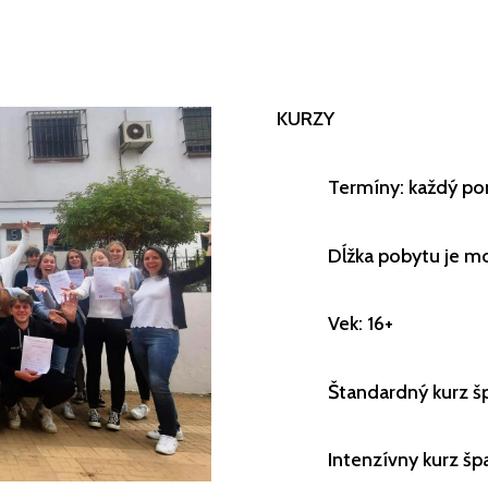
KURZY
Termíny: každý po
Dĺžka pobytu je m
Vek: 16+
Štandardný kurz šp
Intenzívny kurz špa