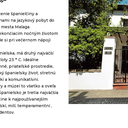
čenie španielčiny a
nami na jazykový pobyt do
o
mest
a
Malaga.
 nekončiacim nočným životom
e si pri večernom nápoji
ielska, má druhý najväčší
oty 23 ° C. Ideálne
mné, priateľské prostredie,
ký španielsky život, stretnú
skí a komunikatívni.
ry a múzeí to všetko a oveľa
panielsko je tretia najväčšia
čtine k najpoužívanejším
skí, milí, temperamentní ,
udentov.