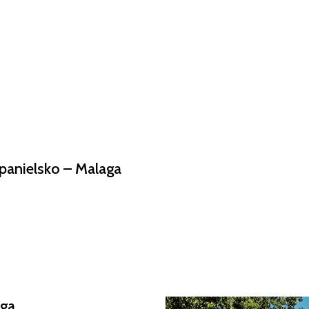
Užitočné informácie
Blog
panielsko – Malaga
aga