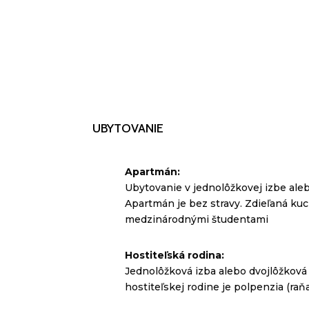
UBYTOVANIE
Apartmán:
Ubytovanie v jednolôžkovej izbe aleb
Apartmán je bez stravy. Zdieľaná ku
medzinárodnými študentami
Hostiteľská rodina:
Jednolôžková izba alebo dvojlôžková i
hostiteľskej rodine je polpenzia (raňa