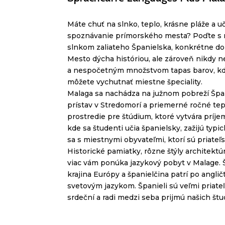
Máte chuť na slnko, teplo, krásne pláže a u
spoznávanie prímorského mesta? Poďte s 
slnkom zaliateho Španielska, konkrétne
d
Mesto dýcha históriou, ale zároveň nikdy
a nespočetným množstvom
tapas
barov, kd
môžete vychutnať miestne špeciality.
Malaga sa nachádza na južnom pobreží Špan
prístav v Stredomorí a priemerné ročné tepl
prostredie pre štúdium, ktoré vytvára príje
kde sa študenti učia španielsky, zažijú typic
sa s miestnymi obyvateľmi, ktorí sú priateľ
Historické pamiatky, rôzne štýly architektú
viac vám ponúka jazykový pobyt v Malage. Š
krajina Európy a španielčina patrí po angli
svetovým jazykom. Španieli sú veľmi priateľ
srdeční a radi medzi seba prijmú našich št