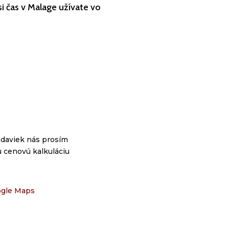
si čas v Malage užívate vo
adaviek nás prosím
u cenovú kalkuláciu
ogle Maps