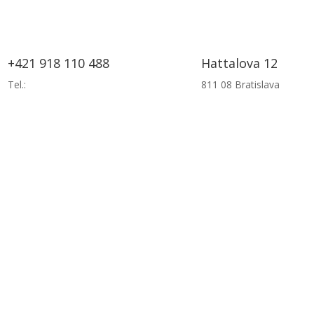
+421 918 110 488
Hattalova 12
Tel.:
811 08 Bratislava
nformácie
Blog
Referencie
Kontakt