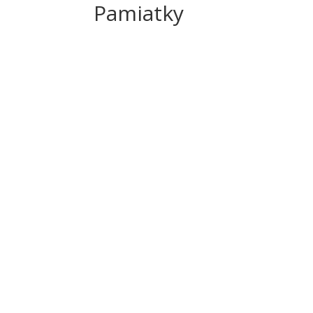
Pamiatky
Natália Jančušková
Ako vyzerá jazykový pobyt v zahraničí ? Pon