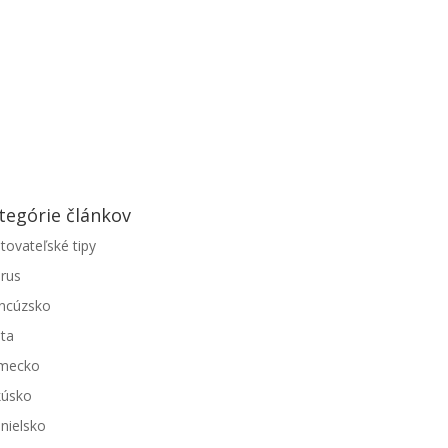
tegórie článkov
tovateľské tipy
rus
ncúzsko
ta
mecko
kúsko
nielsko