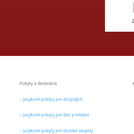
Z
Pobyty a destinácie
y
– Jazykové pobyty pre dospelých
– Jazykové pobyty pre deti a mládež
– Jazykové pobyty pre školské skupiny