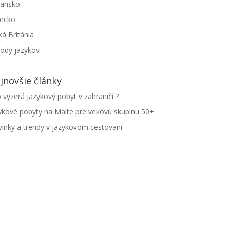
iansko
ecko
ká Británia
ody jazykov
jnovšie články
 vyzerá jazykový pobyt v zahraničí ?
ykové pobyty na Malte pre vekovú skupinu 50+
inky a trendy v jazykovom cestovaní