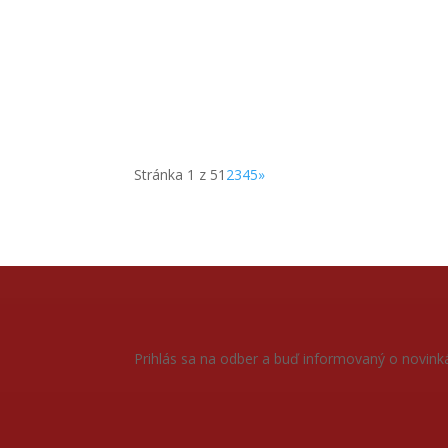
Natália Jančušková
Chcete si užiť vianočný čas naplno? Objavte na
Stránka 1 z 5
1
2
3
4
5
»
Prihlás sa na odber a buď informovaný o novink