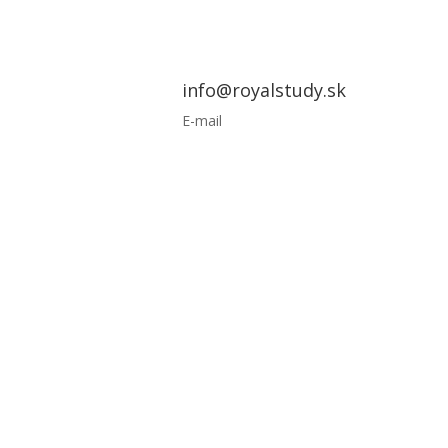
info@royalstudy.sk
E-mail
Domov
Pobyty a destinácie
Užitočné i