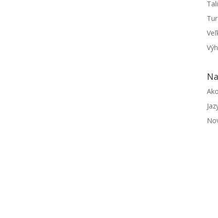
Tal
Tur
Veľ
50+Existujú chvíle v živote, keď už nehľadáme...
Výh
Na
Ako
Jaz
Nov
znieva hlasnejšie než všetky ostatné: jazyk už nie...