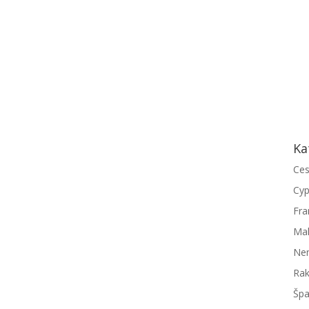
Ka
Ces
Cyp
Fra
úkame jazykové pobyty v mnohých atraktívnych...
Mal
Ne
Ra
Špa