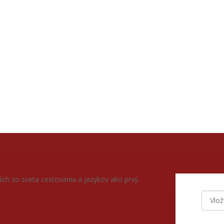
jkrajšie či najslnečnejšie vianočné trhy v Európe,...
ách zo sveta cestovania a jazykov ako prvý.